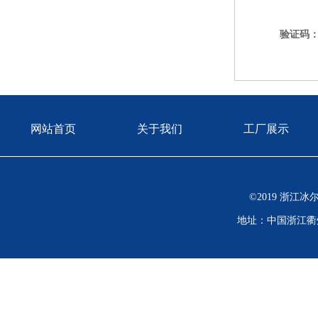
验证码
网站首页
关于我们
工厂展示
©2019 浙
地址：中国浙江衢